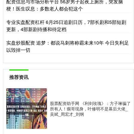
配资信息与市场分析平台 56岁男子起夜上厕所，突发脑
梗！医生叹息：多数老人都会犯这个
专业实盘配资杠杆 6月25日追剧日历，7部长剧和5部短剧
更新，4部新剧待播和待定档
实盘炒股配资 追梦：都说马刺将称霸未来10年 今日失利足
以毁掉一切
推荐资讯
股票配资助手网 《利剑玫瑰》：方子琳骗了
所有人！瘸哥现身，叶修明不是幕后大佬_
吴斌_周宏才_刘纲