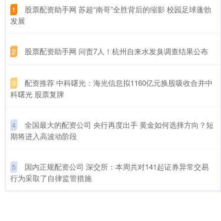
​股票配资助手网 苏超“南哥”全胜背后的缩影 校园足球蓬勃
1
发展
​股票配资助手网 问责7人！杭州自来水发臭调查结果公布
2
​配资推荐 中科曙光：海光信息拟1160亿元换股吸收合并中
3
科曙光 股票复牌
​全国最大的配资公司 央行再度出手 黄金如何选择方向？短
4
期将进入高波动阶段
​国内正规配资公司 深交所：本周共对141起证券异常交易
5
行为采取了自律监管措施