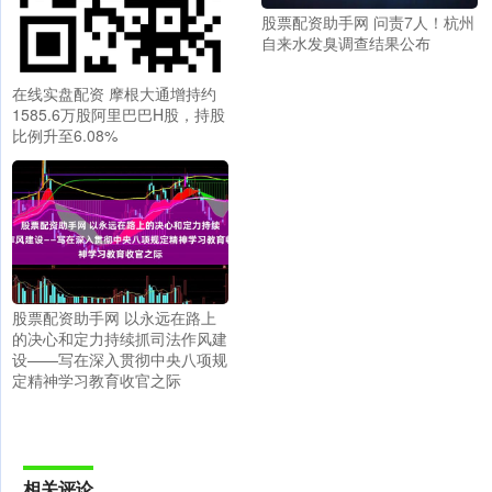
股票配资助手网 问责7人！杭州
自来水发臭调查结果公布
在线实盘配资 摩根大通增持约
1585.6万股阿里巴巴H股，持股
比例升至6.08%
股票配资助手网 以永远在路上
的决心和定力持续抓司法作风建
设——写在深入贯彻中央八项规
定精神学习教育收官之际
相关评论