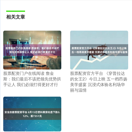
相关文章
股票配资门户在线阅读 詹金
股票配资官方平台 《穿普拉达
斯：我们最后不该把领先优势拱
的女王2》今日上映 五一档昂扬
手让人 我们必须打得更好才行
美学盛宴 沉浸式体验名利场华
丽与温情