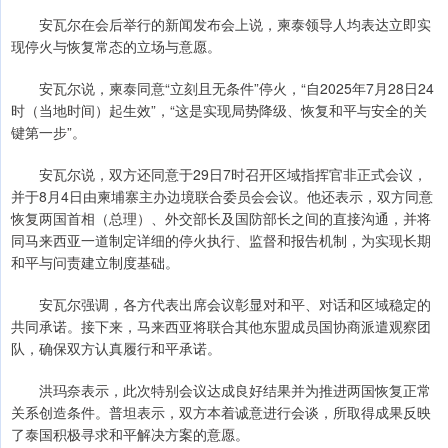
安瓦尔在会后举行的新闻发布会上说，柬泰领导人均表达立即实
现停火与恢复常态的立场与意愿。
安瓦尔说，柬泰同意“立刻且无条件”停火，“自2025年7月28日24
时（当地时间）起生效”，“这是实现局势降级、恢复和平与安全的关
键第一步”。
安瓦尔说，双方还同意于29日7时召开区域指挥官非正式会议，
并于8月4日由柬埔寨主办边境联合委员会会议。他还表示，双方同意
恢复两国首相（总理）、外交部长及国防部长之间的直接沟通，并将
同马来西亚一道制定详细的停火执行、监督和报告机制，为实现长期
和平与问责建立制度基础。
安瓦尔强调，各方代表出席会议彰显对和平、对话和区域稳定的
共同承诺。接下来，马来西亚将联合其他东盟成员国协商派遣观察团
队，确保双方认真履行和平承诺。
洪玛奈表示，此次特别会议达成良好结果并为推进两国恢复正常
关系创造条件。普坦表示，双方本着诚意进行会谈，所取得成果反映
了泰国积极寻求和平解决方案的意愿。