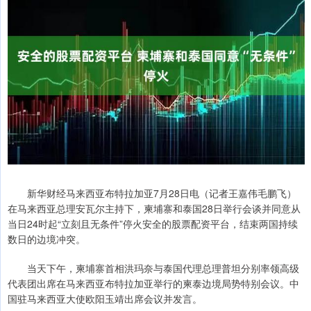
新华财经马来西亚布特拉加亚7月28日电（记者王嘉伟毛鹏飞）
在马来西亚总理安瓦尔主持下，柬埔寨和泰国28日举行会谈并同意从
当日24时起“立刻且无条件”停火安全的股票配资平台，结束两国持续
数日的边境冲突。
当天下午，柬埔寨首相洪玛奈与泰国代理总理普坦分别率领高级
代表团出席在马来西亚布特拉加亚举行的柬泰边境局势特别会议。中
国驻马来西亚大使欧阳玉靖出席会议并发言。