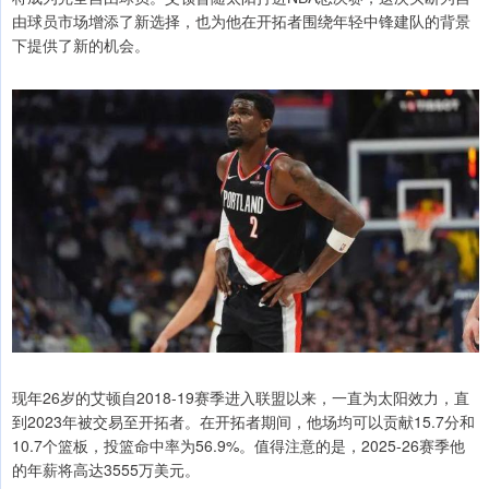
由球员市场增添了新选择，也为他在开拓者围绕年轻中锋建队的背景
下提供了新的机会。
现年26岁的艾顿自2018-19赛季进入联盟以来，一直为太阳效力，直
到2023年被交易至开拓者。在开拓者期间，他场均可以贡献15.7分和
10.7个篮板，投篮命中率为56.9%。值得注意的是，2025-26赛季他
的年薪将高达3555万美元。