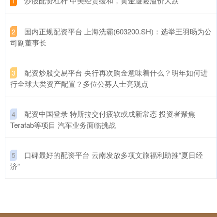
​炒股配资杠杆 中美经贸缓和，黄金避险溢价大跌
1
​国内正规配资平台 上海洗霸(603200.SH)：选举王羽旸为公
2
司副董事长
​配资炒股交易平台 央行再次购金意味着什么？明年如何进
3
行全球大类资产配置？多位公募人士亮观点
​配资中国登录 特斯拉交付疲软或成新常态 投资者聚焦
4
Terafab等项目 汽车业务面临挑战
​口碑最好的配资平台 云南发放多项文旅福利助推“夏日经
5
济”