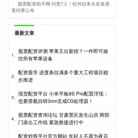
​股票配资助手网 问责7人！杭州自来水发臭调
查结果公布
最新文章
股票配资评测 苹果又出新招？一件即可操
1、
控所有苹果设备
配资股市 进度条拉满多个重大工程项目稳
2、
步推进
现货配资平台 小米平板8S Pro配置浮现：
3、
也要搭载自研3nm玄戒O3处理器！
股票配资查询论坛 甘肃景区发生山洪 两部
4、
门派出工作组 紧急救援进行中
配资炒股平台官方网站 年轻人不愿为夜店