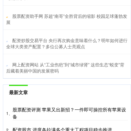
​股票配资助手网 苏超“南哥”全胜背后的缩影 校园足球蓬勃发
展
​配资炒股交易平台 央行再次购金意味着什么？明年如何进行
全球大类资产配置？多位公募人士亮观点
​网上配资网站 从“工业伤疤”到“城市绿肾” 这些生态“蜕变”背
后藏着美丽中国的发展密码
最新文章
股票配资评测 苹果又出新招？一件即可操控所有苹果设
1、
备
配资股市 进度条拉满多个重大工程项目稳步推进
2、