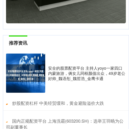
推荐资讯
安全的股票配资平台 主持人yoyo一家四口
内蒙旅游，俩女儿同框颜值出众，49岁老公
好帅_魏语彤_魏哲浩_金鹰卡通
​炒股配资杠杆 中美经贸缓和，黄金避险溢价大跌
​国内正规配资平台 上海洗霸(603200.SH)：选举王羽旸为公
司副董事长